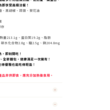
熱即享受高級法餐！
糖、黑胡椒、蒜頭、葵花油
灣
保存
量213.1g、蛋白質19.2g、脂肪
、碳水化合物2.8g、糖2.5g、鈉204.8mg
加熱，即刻開吃！
菜、全麥麵包，健康滿足一次擁有！
，吃得優雅也能吃得輕盈！
產品非供即食，應充分加熱後食用。