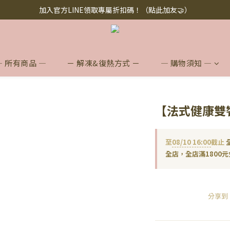
添加懶人料理】懶人救星，美味救援！快來下訂！買多省多！（點此下訂
加入官方LINE領取專屬折扣碼！（點此加友🤝）
添加懶人料理】懶人救星，美味救援！快來下訂！買多省多！（點此下訂
— 所有商品 —
－ 解凍&復熱方式 －
— 購物須知 —
【法式健康雙
至
08/10 16:00
截止
全
全店，全店滿1800元
分享到