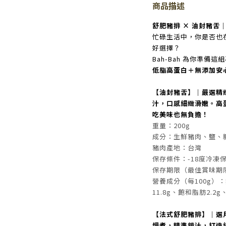
商品描述
舒肥豬排 × 油封豬舌
忙碌生活中，你是否也
好選擇？
Bah-Bah 為你準備
低脂高蛋白＋無添加安
【油封豬舌】｜嚴選精
汁，口感細緻滑嫩。高
吃美味也無負擔！
重量：200g
成分：生鮮豬肉、鹽、
豬肉產地：台灣
保存條件：-18度冷凍
保存期限（最佳賞味期
營養成分（每100g）：熱
11.8g、飽和脂肪2.2g
【法式舒肥豬排】｜選用
慢煮，精準鎖汁，打造