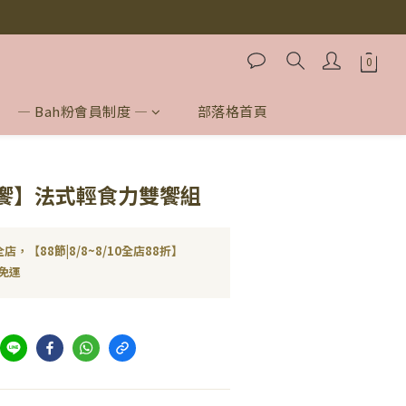
！）
！）
— Bah粉會員制度 —
部落格首頁
饗】法式輕食力雙饗組
店，【88節|8/8~8/10全店88折】
免運