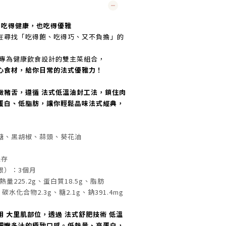
｜吃得健康，也吃得優雅
在尋找「吃得飽、吃得巧、又不負擔」的
這組專為健康飲食設計的雙主菜組合，
心食材，給你日常的法式優雅力！
緻豬舌，遵循 法式低溫油封工法，鎖住肉
蛋白、低脂肪，讓你輕鬆品味法式經典，
糖、黑胡椒、蒜頭、葵花油
保存
限）：3個月
量225.2g、蛋白質18.5g、脂肪
、碳水化合物2.3g、糖2.1g、鈉391.4mg
 大里肌部位，透過 法式舒肥技術 低溫
細嫩多汁的極致口感。低熱量、高蛋白，