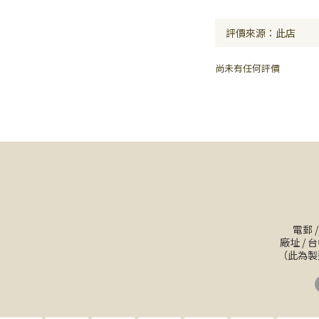
尚未有任何評價
電郵 
廠址 /
（此為製