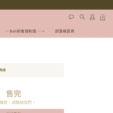
！）
！）
— Bah粉會員制度 —
部落格首頁
免運
售完
購買，請聯絡我們。