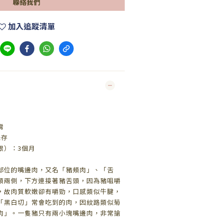
聯絡我們
加入追蹤清單
灣
保存
限）：3個月
部位的嘴邊肉，又名「豬頰肉」、「舌
頰兩側，下方連接著豬舌頭，因為豬咀嚼
，故肉質軟嫩卻有嚼勁，口感類似牛腱，
「黑白切」常會吃到的肉，因紋路類似菊
肉」。一隻豬只有兩小塊嘴邊肉，非常搶