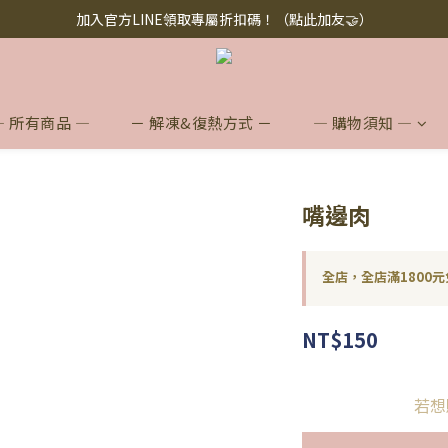
添加懶人料理】懶人救星，美味救援！快來下訂！買多省多！（點此下訂
加入官方LINE領取專屬折扣碼！（點此加友🤝）
添加懶人料理】懶人救星，美味救援！快來下訂！買多省多！（點此下訂
— 所有商品 —
－ 解凍&復熱方式 －
— 購物須知 —
嘴邊肉
全店，全店滿1800元
NT$150
若想