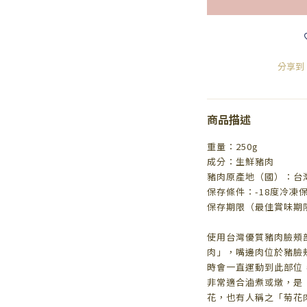
分享到
商品描述
重量：250g
成分：生鮮豬肉
豬肉原產地（國）：台
保存條件：-18度冷凍
保存期限（最佳賞味期
使用台灣優質豬肉臉頰
肉」，嘴邊肉位於豬臉
時會一直運動到此部位
非常適合滷煮或燉，是
花，也有人稱之「菊花