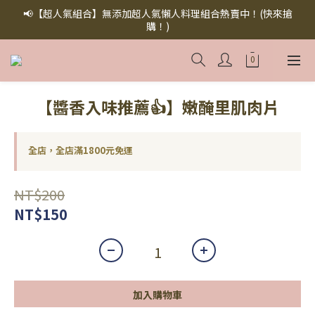
【無添加懶人料理】懶人救星，美味救援！快來下訂！買多省多！
📢【超人氣組合】無添加超人氣懶人料理組合熱賣中！(快來搶
（點此下訂！）
購！)
加入官方LINE領取專屬折扣碼！（點此加友🤝）
【無添加懶人料理】懶人救星，美味救援！快來下訂！買多省多！
【醬香入味推薦👍】嫩醃里肌肉片
（點此下訂！）
全店，全店滿1800元免運
NT$200
NT$150
加入購物車