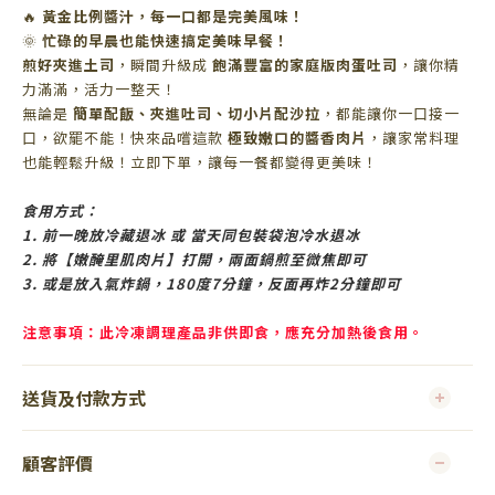
🔥
黃金比例醬汁，每一口都是完美風味！
🌞
忙碌的早晨也能快速搞定美味早餐！
煎好夾進土司
，瞬間升級成
飽滿豐富的家庭版肉蛋吐司
，讓你精
力滿滿，活力一整天！
無論是
簡單配飯、夾進吐司、切小片配沙拉
，都能讓你一口接一
口，欲罷不能！快來品嚐這款
極致嫩口的醬香肉片
，讓家常料理
也能輕鬆升級！立即下單，讓每一餐都變得更美味！
食用方式：
1. 前一晚放冷藏退冰 或 當天同包裝袋泡冷水退冰
2. 將【嫩醃里肌肉片】打開，兩面鍋煎至微焦即可
3. 或是放入氣炸鍋，180度7分鐘，反面再炸2分鐘即可
注意事項：此冷凍調理產品非供即食，應充分加熱後食用。
送貨及付款方式
顧客評價