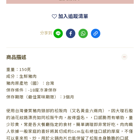
加入追蹤清單
分享到
商品描述
重量：150克
成分：生鮮豬肉
豬肉原產地（國）：台灣
保存條件：-18度冷凍保存
保存期限（最佳賞味期限）：3個月
使用台灣優質豬肉頸部的松阪肉（又名黃金六兩肉），因大理石般
的油花紋路漂亮如同松阪牛肉，故得盛名。，口感脆而有嚼勁，量
少珍貴，常是各大餐廳指定的食材，簡單調理即非常好吃。肉肉職
人依據一般家庭的喜好將其切成約1cm左右絕佳口感的厚度，不僅
可以拿來煎、炒，用於火鍋肉片也能保留了松阪本身脆脆的口感