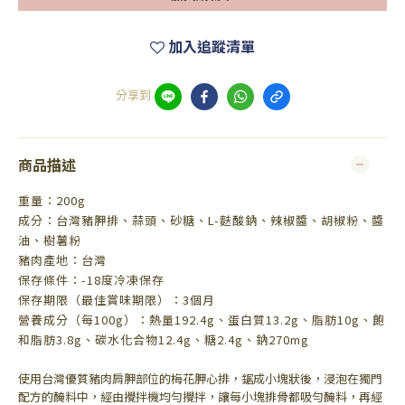
加入追蹤清單
分享到
商品描述
重量：200g
成分：台灣豬胛排、蒜頭、砂糖、L-麩酸鈉、辣椒醬、胡椒粉、醬
油、樹薯粉
豬肉產地：台灣
保存條件：-18度冷凍保存
保存期限（最佳賞味期限）：3個月
營養成分（每100g）：熱量192.4g、蛋白質13.2g、脂肪10g、飽
和脂肪3.8g、碳水化合物12.4g、糖2.4g、鈉270mg
使用台灣優質豬肉肩胛部位的梅花胛心排，鋸成小塊狀後，浸泡在獨門
配方的醃料中，經由攪拌機均勻攪拌，讓每小塊排骨都吸勻醃料，再經