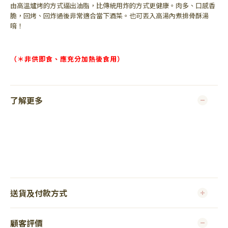
由高溫爐烤的方式逼出油脂，比傳統用炸的方式更健康。肉多、口感香
脆，回烤、回炸過後非常適合當下酒菜。也可丟入高湯內煮排骨酥湯
唷！
（＊非供即食、應充分加熱後食用）
了解更多
送貨及付款方式
顧客評價