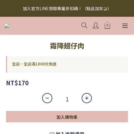
【無添加懶人料理】懶人救星，美味救援！快來下訂！買多省多！
加入官方LINE領取專屬折扣碼！（點此加友🤝）
（點此下訂！）
【無添加懶人料理】懶人救星，美味救援！快來下訂！買多省多！
（點此下訂！）
霜降翅仔肉
全店，全店滿1800元免運
NT$170
加入購物車