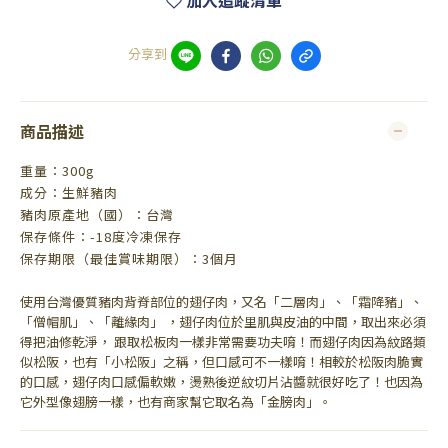
加入追蹤清單
分享到
商品描述
重量：300g
成分：生鮮豬肉
豬肉原產地（國）：台灣
保存條件：-18度冷凍保存
保存期限（最佳賞味期限）：3個月
使用台灣優質豬肉背脊部位的翅仔肉，又名「二層肉」、「霜降豬」、
「僧帽肌」、「離緣肉」 ，翅仔肉位於里肌與皮油的中間，取出來必須
得把油修乾淨， 跟取松板肉一樣非常需要功夫唷！而翅仔肉因為紋路類
似松阪，也有「小松阪」之稱，但口感可不一樣唷！相較於松阪肉脆實
的口感，翅仔肉口感偏軟嫩，燙熟後逆紋切片沾醬就很好吃了！也因為
它外型像翅膀一樣，也有商家幫它取名為「金膀肉」。