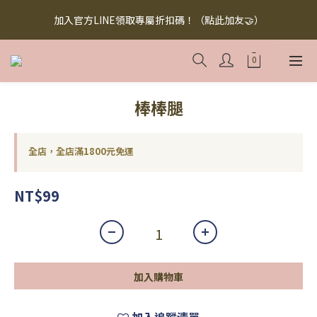
【無添加懶人料理】懶人救星，美味救援！快來下訂！買多省多！
加入官方LINE領取專屬折扣碼！（點此加友🤝）
（點此下訂！）
【無添加懶人料理】懶人救星，美味救援！快來下訂！買多省多！
（點此下訂！）
棒棒腿
全店，全店滿1800元免運
NT$99
加入購物車