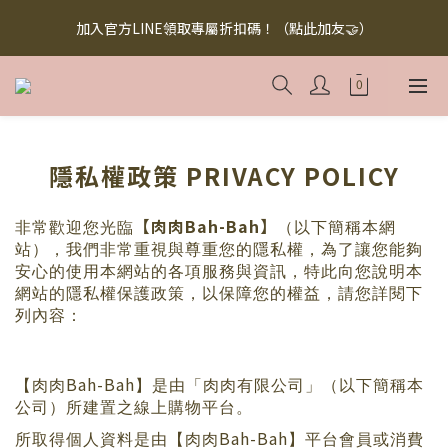
【無添加懶人料理】懶人救星，美味救援！快來下訂！買多省多！
加入官方LINE領取專屬折扣碼！（點此加友🤝）
（點此下訂！）
【無添加懶人料理】懶人救星，美味救援！快來下訂！買多省多！
（點此下訂！）
隱私權政策 PRIVACY POLICY
【肉肉
Bah-Bah
】
非常歡迎您光臨
（以下簡稱本網
站），我們非常重視與尊重您的隱私權，為了讓您能夠
安心的使用本網站的各項服務與資訊，特此向您說明本
網站的隱私權保護政策，以保障您的權益，請您詳閱下
列內容：
Bah-Bah
【肉肉
】是由「肉肉有限公司」（以下簡稱本
公司）所建置之線上購物平台。
Bah-Bah
所取得個人資料是由【肉肉
】平台會員或消費