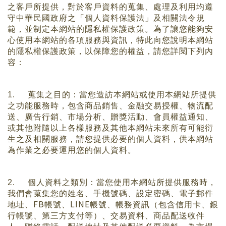
之客戶所提供，對於客戶資料的蒐集、處理及利用均遵
守中華民國政府之「個人資料保護法」及相關法令規
範，並制定本網站的隱私權保護政策。
為了讓您能夠安
心使用本網站的各項服務與資訊，特此向您說明本網站
的隱私權保護政策，以保障您的權益，請您詳閱下列內
容：
1.
蒐集之目的：當您造訪
本網站
或使用
本網站
所提供
之功能服務時，包含商品銷售、金融交易授權、物流配
送、廣告行銷、市場分析、贈獎活動、會員權益通知、
或其他附隨以上各樣服務及其他
本網站
未來所有可能衍
生之及相關服務，請您提供必要的個人資料，供
本網站
為作業之必要運用您的個人資料。
2.
個人資料之類別：當您使用
本網站
所提供服務時，
我們會蒐集您的姓名、手機號碼、設定密碼、電子郵件
FB
LINE
地址、
帳號、
帳號、帳務資訊（包含信用卡、銀
行帳號、第三方支付等）、交易資料、商品配送收件