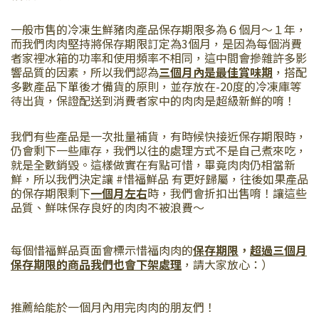
一般市售的冷凍生鮮豬肉產品保存期限多為６個月～１年，
而我們肉肉堅持將保存期限訂定為3個月，是因為每個消費
者家裡冰箱的功率和使用頻率不相同，這中間會摻雜許多影
響品質的因素，所以我們認為
三個月內是最佳賞味期
，搭配
多數產品下單後才備貨的原則，並存放在-20度的冷凍庫等
待出貨，保證配送到消費者家中的肉肉是超級新鮮的唷！
我們有些產品是一次批量補貨，有時候快接近保存期限時，
仍會剩下一些庫存，我們以往的處理方式不是自己煮來吃，
就是全數銷毀。這樣做實在有點可惜，畢竟肉肉仍相當新
鮮，所以我們決定讓 #惜福鮮品 有更好歸屬，往後如果產品
的保存期限剩下
一個月左右
時，我們會折扣出售唷！讓這些
品質、鮮味保存良好的肉肉不被浪費～
每個惜福鮮品頁面會標示惜福肉肉的
保存期限
，
超過三個月
保存期限的商品我們也會下架處理
，請大家放心：）
推薦給能於一個月內用完肉肉的朋友們！