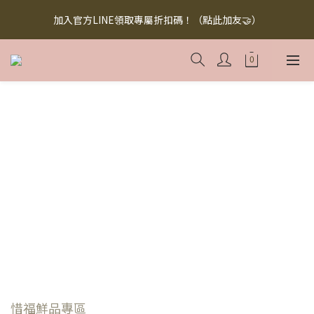
【無添加懶人料理】懶人救星，美味救援！快來下訂！買多省多！
加入官方LINE領取專屬折扣碼！（點此加友🤝）
（點此下訂！）
【無添加懶人料理】懶人救星，美味救援！快來下訂！買多省多！
（點此下訂！）
惜福鮮品專區